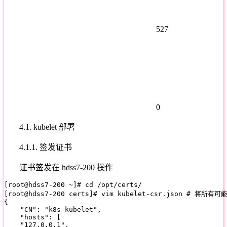
527
0
4.1. kubelet 部署
4.1.1. 签发证书
证书签发在 hdss7-200 操作
[root@hdss7-200 ~]# cd /opt/certs/

[root@hdss7-200 certs]# vim kubelet-csr.json # 将所有
{

    "CN": "k8s-kubelet",

    "hosts": [

    "127.0.0.1",
