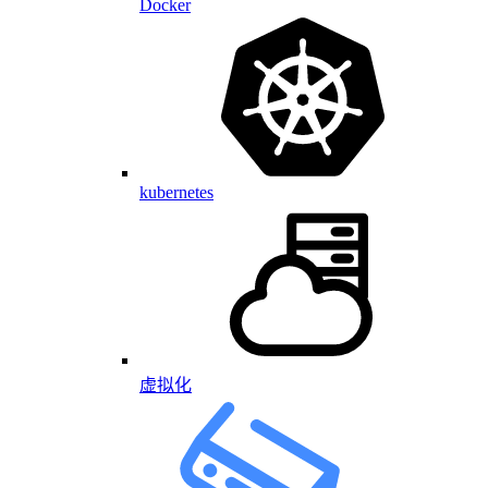
Docker
kubernetes
虚拟化