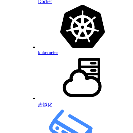
Docker
kubernetes
虚拟化