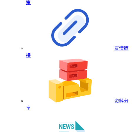
策
友情链
接
资料分
享