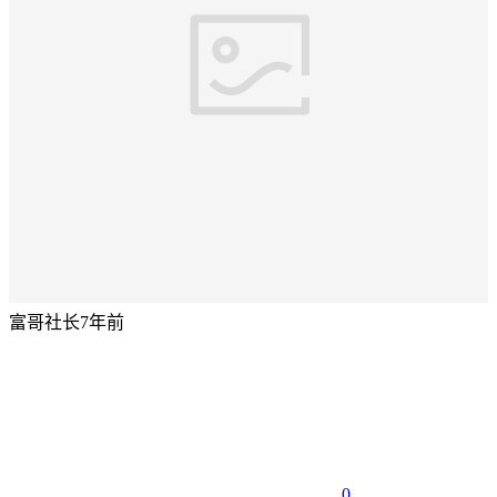
富哥社长
7年前
0