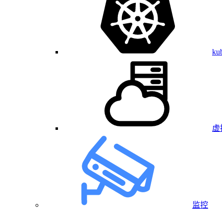
ku
虚
监控