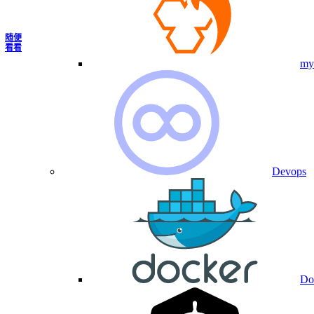
随便
看看
my
Devops
Do