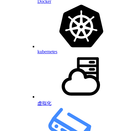
Docker
kubernetes
虚拟化