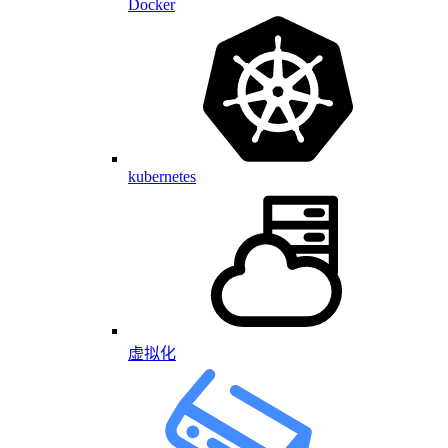
Docker
kubernetes
虚拟化