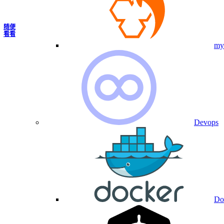
随便
看看
my
Devops
Do