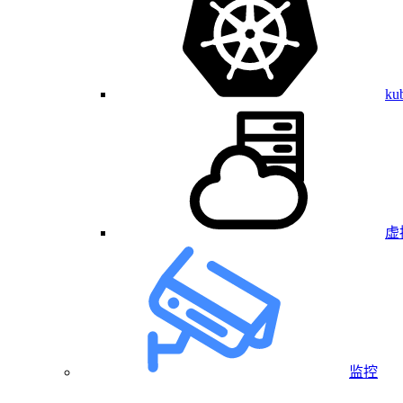
ku
虚
监控